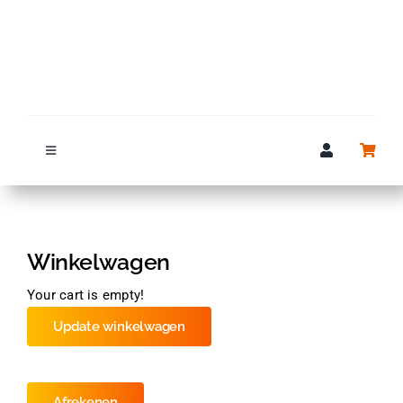
Ga
naar
inhoud
Toggle
Navigation
Full colour etiketten
Winkelwagen
Stickers
Your cart is empty!
Printers
Update winkelwagen
Printkoppen
Afrekenen