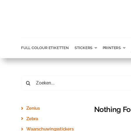
Ga
naar
inhoud
FULL COLOUR ETIKETTEN
STICKERS
PRINTERS
Zoeken
naar:
Nothing F
Zenius
Zebra
Waarschuwingsstickers