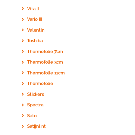
Vita II
Vario III
Valentin
Toshiba
Thermofolie 7cm
Thermofolie 3cm
Thermofolie 11cm
Thermofolie
Stickers
Spectra
Sato
Satijnlint