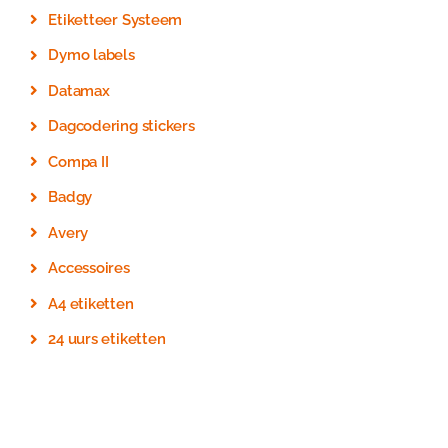
Etiketteer Systeem
Dymo labels
Datamax
Dagcodering stickers
Compa II
Badgy
Avery
Accessoires
A4 etiketten
24 uurs etiketten