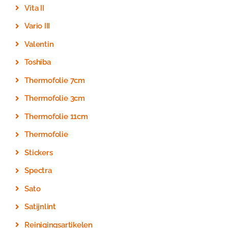
Vita II
Vario III
Valentin
Toshiba
Thermofolie 7cm
Thermofolie 3cm
Thermofolie 11cm
Thermofolie
Stickers
Spectra
Sato
Satijnlint
Reinigingsartikelen