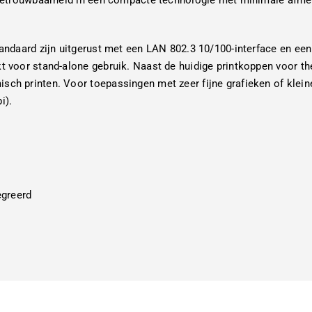
en betrouwbaarheid in een compacte technologie met minimale afme
 standaard zijn uitgerust met een LAN 802.3 10/100-interface en ee
hikt voor stand-alone gebruik. Naast de huidige printkoppen voor 
isch printen. Voor toepassingen met zeer fijne grafieken of klein
i).
egreerd