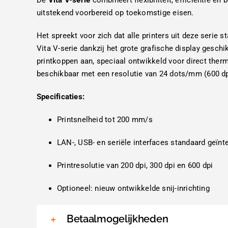
De
Vita V-serie
combineert flexibiliteit, efficiëntie 
uitstekend voorbereid op toekomstige eisen.
Het spreekt voor zich dat alle printers uit deze serie
Vita V-serie dankzij het grote grafische display gesc
printkoppen aan, speciaal ontwikkeld voor direct therm
beschikbaar met een resolutie van 24 dots/mm (600 dp
Specificaties:
Printsnelheid tot 200 mm/s
LAN-, USB- en seriële interfaces standaard geïnt
Printresolutie van 200 dpi, 300 dpi en 600 dpi
Optioneel: nieuw ontwikkelde snij-inrichting
Betaalmogelijkheden