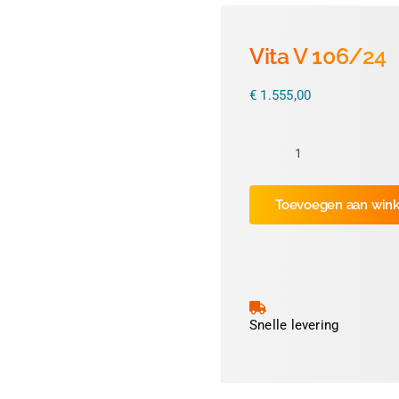
Vita V 106/24
€
1.555,00
Vita
V
Toevoegen aan win
106/24
aantal
Snelle levering