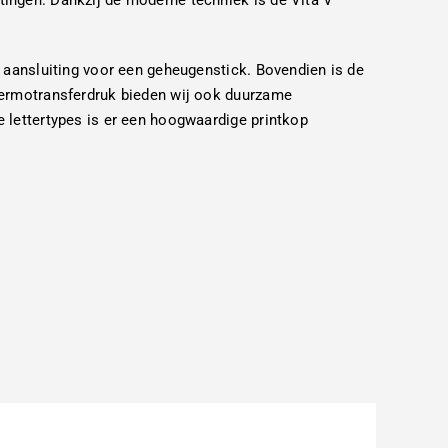
tingen. Dankzij de moderne techniek is de Vita V
n aansluiting voor een geheugenstick. Bovendien is de
thermotransferdruk bieden wij ook duurzame
e lettertypes is er een hoogwaardige printkop