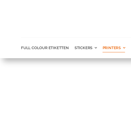
Ga
naar
inhoud
FULL COLOUR ETIKETTEN
STICKERS
PRINTERS