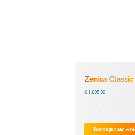
Zenius Classi
€
1.005,00
Zenius
Classic
Toevoegen aan win
USB