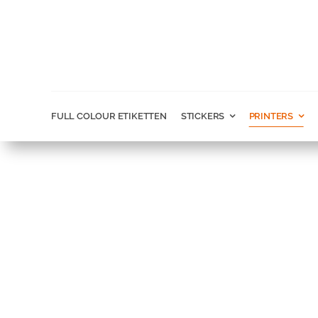
Ga
naar
inhoud
FULL COLOUR ETIKETTEN
STICKERS
PRINTERS