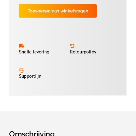
op!
Toevoegen aan winkelwagen
Nieuw
Adres
aantal
Snelle levering
Retourpolicy
Supportlijn
Omschrijving