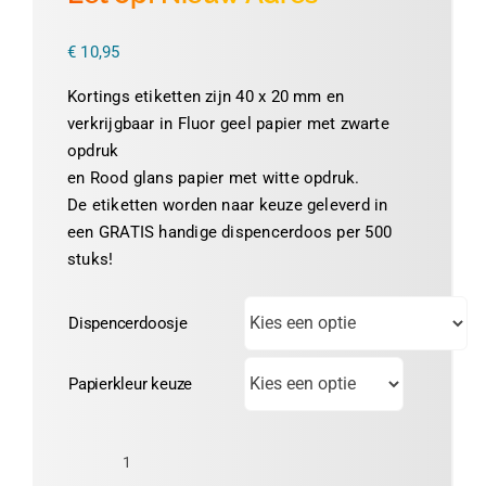
Thermofolie
€
10,95
Kortings etiketten zijn 40 x 20 mm en
Evolis
verkrijgbaar in Fluor geel papier met zwarte
opdruk
​en Rood glans papier met witte opdruk.
Accessoires
De etiketten worden naar keuze geleverd in
een GRATIS handige dispencerdoos per 500
stuks!
Dispencerdoosje
Papierkleur keuze
Let