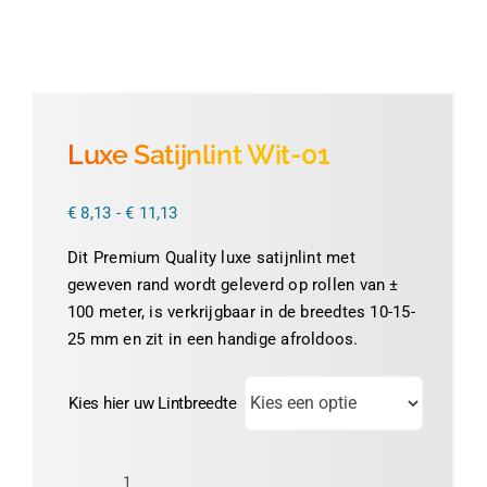
Thermofolie
Evolis
Luxe Satijnlint Wit-01
Accessoires
Prijsklasse:
€
8,13
-
€
11,13
€ 8,13
tot
Dit Premium Quality luxe satijnlint met
€ 11,13
geweven rand wordt geleverd op rollen van ±
100 meter, is verkrijgbaar in de breedtes 10-15-
25 mm en zit in een handige afroldoos.
Kies hier uw Lintbreedte