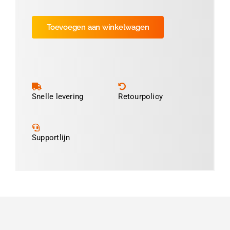
Luxe
Satijnlint
Toevoegen aan winkelwagen
Wit-
01
aantal
Snelle levering
Retourpolicy
Supportlijn