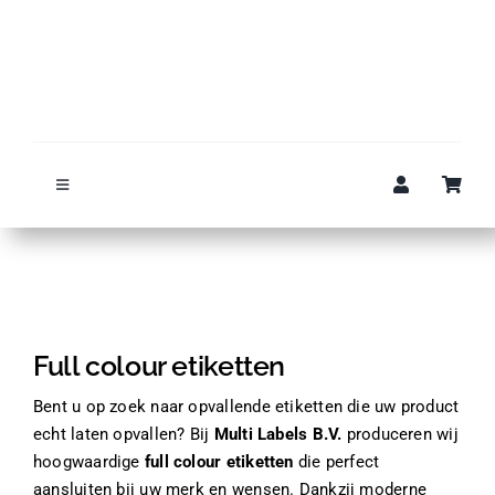
Ga
naar
inhoud
Toggle
Navigation
Full colour etiketten
Stickers
Full colour etiketten
Printers
Bent u op zoek naar opvallende etiketten die uw product
echt laten opvallen? Bij
Multi Labels B.V.
produceren wij
hoogwaardige
Printkoppen
full colour etiketten
die perfect
aansluiten bij uw merk en wensen. Dankzij moderne