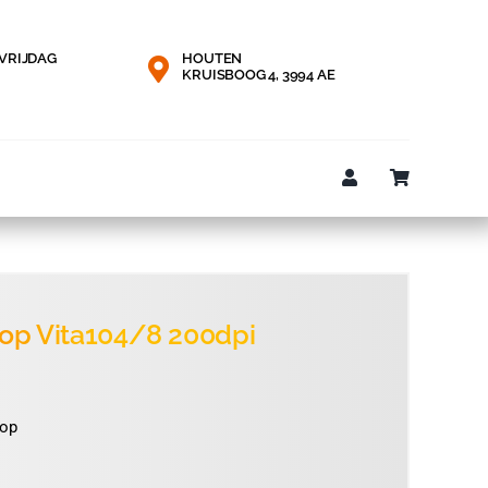
VRIJDAG
HOUTEN
KRUISBOOG 4, 3994 AE
kop Vita104/8 200dpi
onkelijke
e
kop
00.
00.