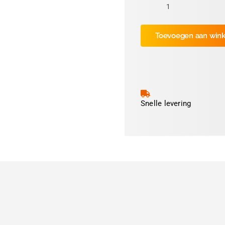
Valentin
Printkop
Toevoegen aan win
Vita104/8
200dpi
aantal
Snelle levering