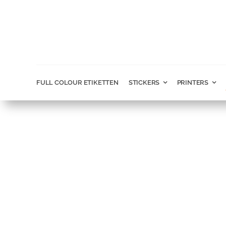
Ga
naar
inhoud
FULL COLOUR ETIKETTEN
STICKERS
PRINTERS