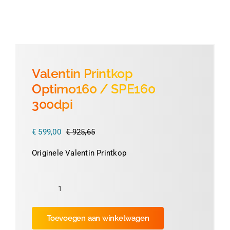
Thermofolie
Evolis
Valentin Printkop
Optimo160 / SPE160
Accessoires
300dpi
€
599,00
€
925,65
Oorspronkelijke
Huidige
prijs
prijs
Originele Valentin Printkop
was:
is:
€ 925,65.
€ 599,00.
Valentin
Printkop
Toevoegen aan winkelwagen
Optimo160