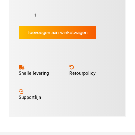
Thermofolie
Bruin
Toevoegen aan winkelwagen
11cm
(ca
600
prints)
aantal
Snelle levering
Retourpolicy
Supportlijn