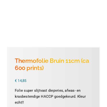
Thermofolie
Evolis
Accessoires
Thermofolie Bruin 11cm (ca
600 prints)
€
14,85
Folie super slijtvast diepvries, afwas- en
krasbestendige HACCP goedgekeurd. Kleur
echt!!