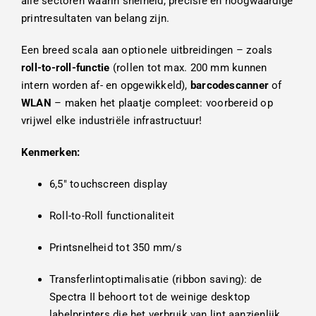
alle sectoren waarin snelheid, precisie en hoogwaardige
printresultaten van belang zijn.
Een breed scala aan optionele uitbreidingen – zoals
roll-to-roll-functie
(rollen tot max. 200 mm kunnen
intern worden af- en opgewikkeld),
barcodescanner
of
WLAN
– maken het plaatje compleet: voorbereid op
vrijwel elke industriële infrastructuur!
Kenmerken:
6,5″ touchscreen display
Roll-to-Roll functionaliteit
Printsnelheid tot 350 mm/s
Transferlintoptimalisatie (ribbon saving): de
Spectra II behoort tot de weinige desktop
labelprinters die het verbruik van lint aanzienlijk