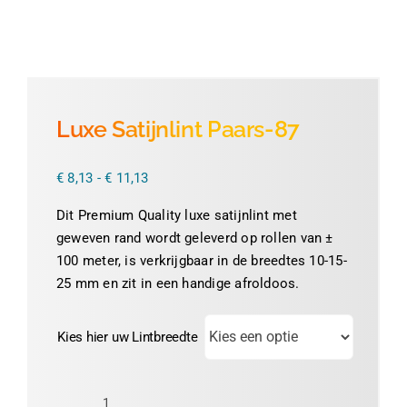
Thermofolie
Evolis
Luxe Satijnlint Paars-87
Accessoires
Prijsklasse:
€
8,13
-
€
11,13
€ 8,13
tot
Dit Premium Quality luxe satijnlint met
€ 11,13
geweven rand wordt geleverd op rollen van ±
100 meter, is verkrijgbaar in de breedtes 10-15-
25 mm en zit in een handige afroldoos.
Kies hier uw Lintbreedte