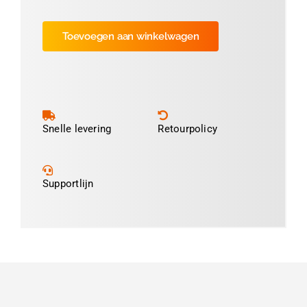
Luxe
Satijnlint
Toevoegen aan winkelwagen
Paars-
87
aantal
Snelle levering
Retourpolicy
Supportlijn