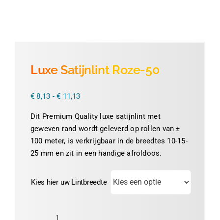
Thermofolie
Evolis
Luxe Satijnlint Roze-50
Accessoires
Prijsklasse:
€
8,13
-
€
11,13
€ 8,13
tot
Dit Premium Quality luxe satijnlint met
€ 11,13
geweven rand wordt geleverd op rollen van ±
100 meter, is verkrijgbaar in de breedtes 10-15-
25 mm en zit in een handige afroldoos.
Kies hier uw Lintbreedte