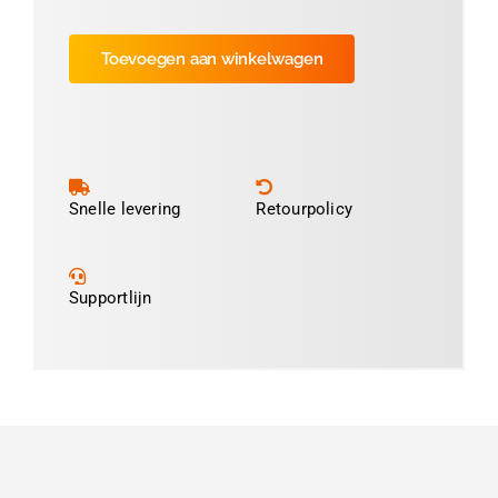
Luxe
Satijnlint
Toevoegen aan winkelwagen
Roze-
50
aantal
Snelle levering
Retourpolicy
Supportlijn