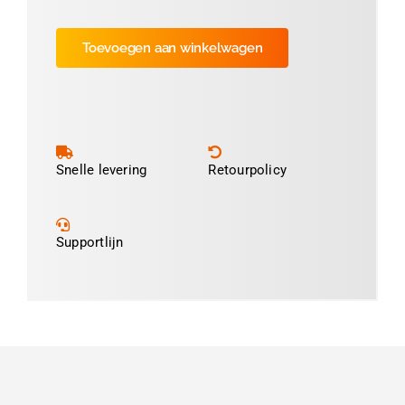
Luxe
Satijnlint
Toevoegen aan winkelwagen
Zand-
06
aantal
Snelle levering
Retourpolicy
Supportlijn