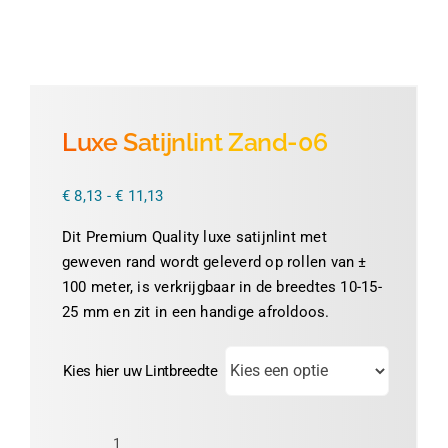
Thermofolie
Evolis
Luxe Satijnlint Zand-06
Accessoires
Prijsklasse:
€
8,13
-
€
11,13
€ 8,13
tot
Dit Premium Quality luxe satijnlint met
€ 11,13
geweven rand wordt geleverd op rollen van ±
100 meter, is verkrijgbaar in de breedtes 10-15-
25 mm en zit in een handige afroldoos.
Kies hier uw Lintbreedte