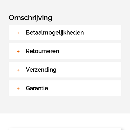
wit,
permanent
Omschrijving
PP
aantal
Betaalmogelijkheden
Retourneren
Verzending
Garantie