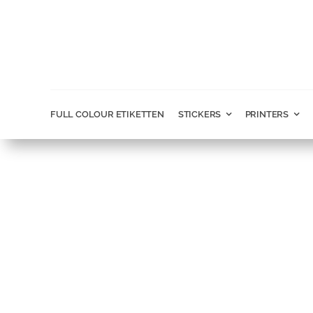
Ga
naar
inhoud
FULL COLOUR ETIKETTEN
STICKERS
PRINTERS