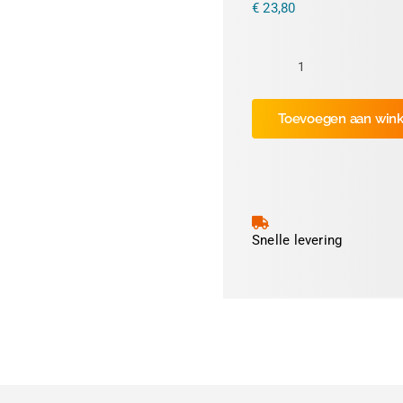
€
23,80
Kunststof
Dymo
Toevoegen aan win
2112285
/
1933081
compatible
labels,
89
Snelle levering
mm
x
25
mm,
350
etiketten
per