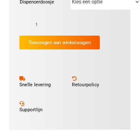
Dispencerdoosje
Keuringssticker
Ø30mm
Toevoegen aan winkelwagen
"VCA"
(Geel)
aantal
Snelle levering
Retourpolicy
Supportlijn