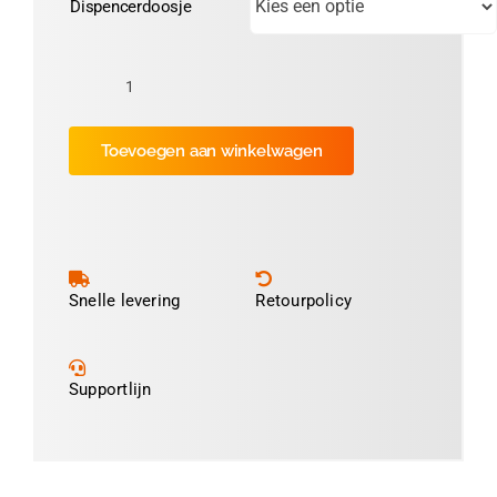
Dispencerdoosje
Keuringssticker
Ø30mm
Toevoegen aan winkelwagen
"Goedgekeurd
tot"
(wit)
aantal
Snelle levering
Retourpolicy
Supportlijn