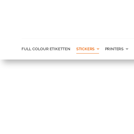
Ga
naar
inhoud
FULL COLOUR ETIKETTEN
STICKERS
PRINTERS