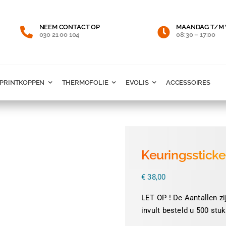
NEEM CONTACT OP
MAANDAG T/M 
030 21 00 104
08:30 – 17:00
PRINTKOPPEN
THERMOFOLIE
EVOLIS
ACCESSOIRES
Keuringsstick
€
38,00
LET OP ! De Aantallen zij
invult besteld u 500 stuk