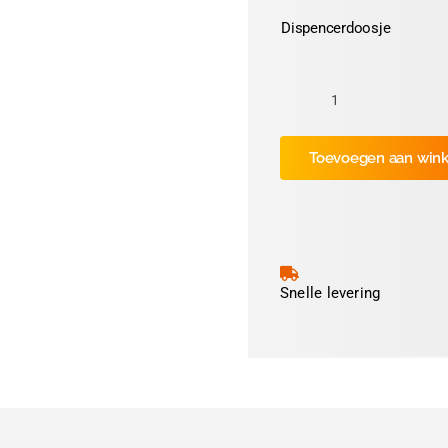
Dispencerdoosje
Keuringssticker
Ø30mm
Toevoegen aan win
"NEN3140"
(Grijs)
aantal
Snelle levering