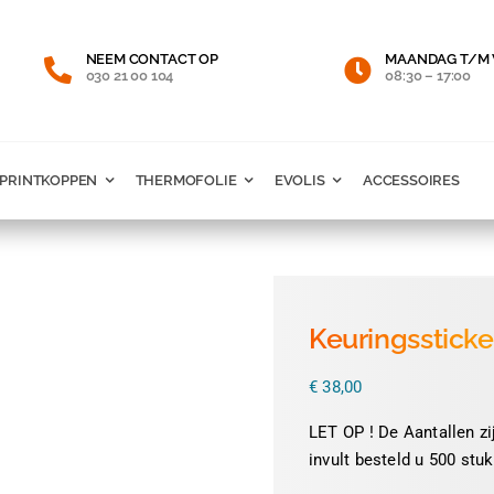
NEEM CONTACT OP
MAANDAG T/M 
030 21 00 104
08:30 – 17:00
PRINTKOPPEN
THERMOFOLIE
EVOLIS
ACCESSOIRES
Keuringsstick
€
38,00
LET OP ! De Aantallen zij
invult besteld u 500 stuk