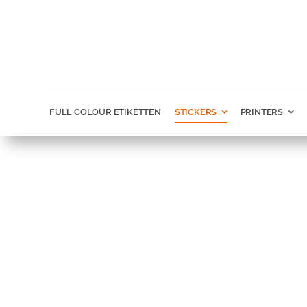
Ga
naar
inhoud
FULL COLOUR ETIKETTEN
STICKERS
PRINTERS