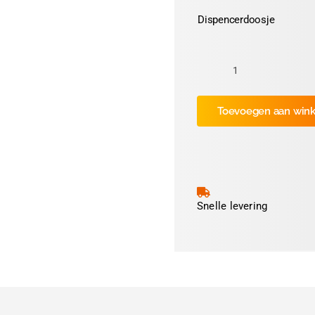
Dispencerdoosje
Keuringssticker
Ø30mm
Toevoegen aan win
"NEN2484"
(Geel)
aantal
Snelle levering