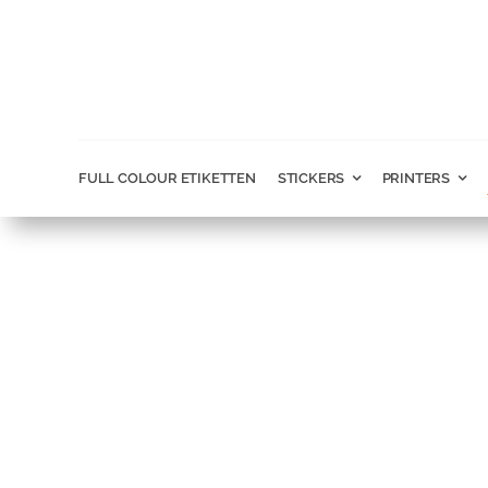
Ga
naar
inhoud
FULL COLOUR ETIKETTEN
STICKERS
PRINTERS