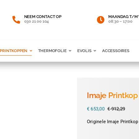
NEEM CONTACT OP
MAANDAG T/M 
030 21 00 104
08:30 – 17:00
PRINTKOPPEN
THERMOFOLIE
EVOLIS
ACCESSOIRES
Imaje Printko
€
653,00
€
912,29
Oorspr
Huidig
prijs
prijs
Originele Imaje Printkop
was:
is:
€ 912,
€ 653,