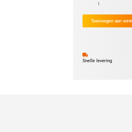
Imaje
Printkop
Toevoegen aan win
MP6000
200dpi
aantal
Snelle levering