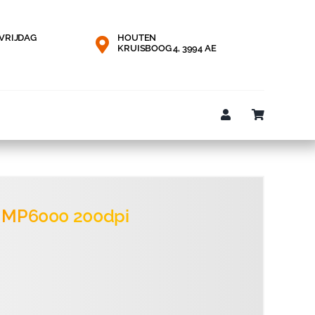
VRIJDAG
HOUTEN
KRUISBOOG 4, 3994 AE
p MP6000 200dpi
onkelijke
e
29.
00.