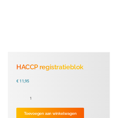
Thermofolie
Evolis
Accessoires
HACCP registratieblok
€
11,95
HACCP
registratieblok
Toevoegen aan winkelwagen
aantal