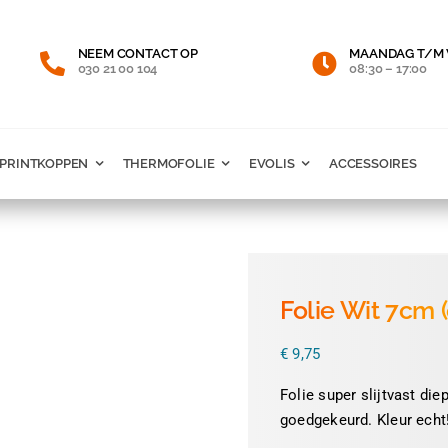
NEEM CONTACT OP
MAANDAG T/M 
030 21 00 104
08:30 – 17:00
PRINTKOPPEN
THERMOFOLIE
EVOLIS
ACCESSOIRES
Folie Wit 7cm (
€
9,75
Folie super slijtvast di
goedgekeurd. Kleur echt!