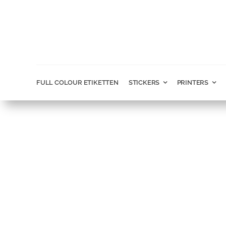
Ga
naar
inhoud
FULL COLOUR ETIKETTEN
STICKERS
PRINTERS