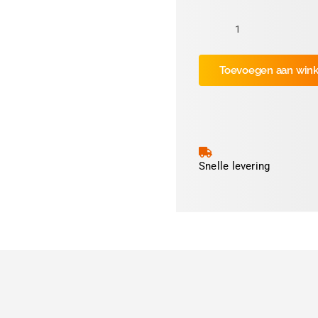
Folie
Wit
Toevoegen aan win
7cm
(ca
2.100
prints)
aantal
Snelle levering