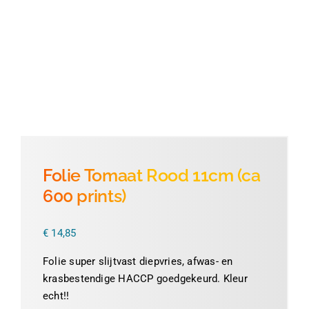
Thermofolie
Evolis
Accessoires
Folie Tomaat Rood 11cm (ca
600 prints)
€
14,85
Folie super slijtvast diepvries, afwas- en
krasbestendige HACCP goedgekeurd. Kleur
echt!!