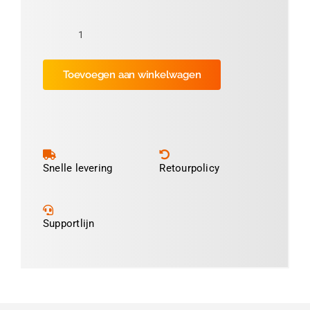
Folie
Tomaat
Toevoegen aan winkelwagen
Rood
11cm
(ca
600
prints)
aantal
Snelle levering
Retourpolicy
Supportlijn