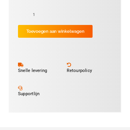
Folie
Process
Toevoegen aan winkelwagen
Magenta
3cm
(ca
2.100
prints)
aantal
Snelle levering
Retourpolicy
Supportlijn