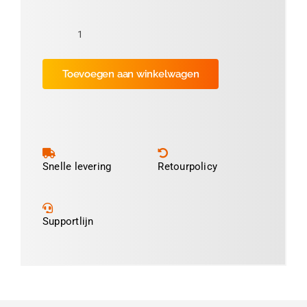
Folie
Oranje
Toevoegen aan winkelwagen
3cm
(ca
2.100
prints)
aantal
Snelle levering
Retourpolicy
Supportlijn