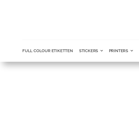
Ga
naar
inhoud
FULL COLOUR ETIKETTEN
STICKERS
PRINTERS