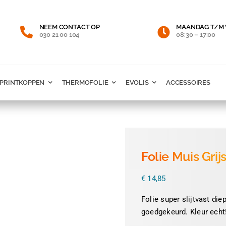
NEEM CONTACT OP
MAANDAG T/M 
030 21 00 104
08:30 – 17:00
PRINTKOPPEN
THERMOFOLIE
EVOLIS
ACCESSOIRES
Folie Muis Grij
€
14,85
Folie super slijtvast di
goedgekeurd. Kleur echt!