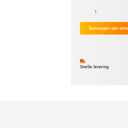
Folie
Muis
Toevoegen aan win
Grijs
11cm
(ca
600
prints)
aantal
Snelle levering