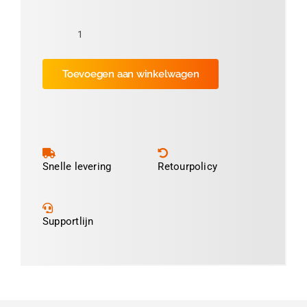
Folie
Metal
Toevoegen aan winkelwagen
Zilver
3cm
(ca
2.100
prints)
aantal
Snelle levering
Retourpolicy
Supportlijn