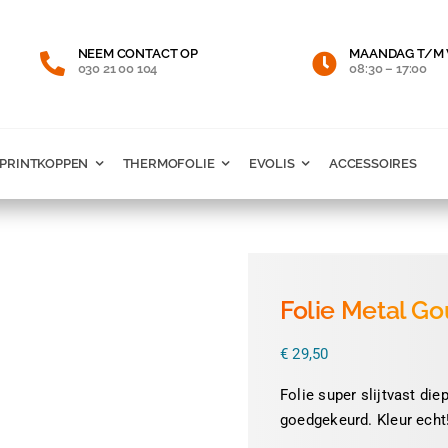
NEEM CONTACT OP
MAANDAG T/M 
030 21 00 104
08:30 – 17:00
PRINTKOPPEN
THERMOFOLIE
EVOLIS
ACCESSOIRES
Folie Metal Go
€
29,50
Folie super slijtvast di
goedgekeurd. Kleur echt!