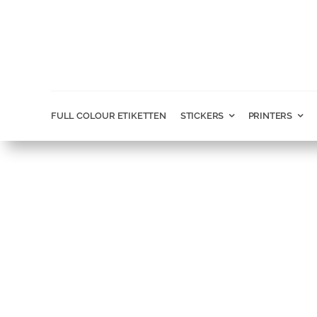
Ga
naar
inhoud
FULL COLOUR ETIKETTEN
STICKERS
PRINTERS