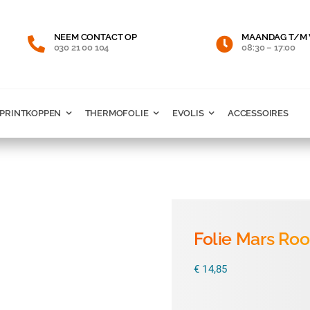
NEEM CONTACT OP
MAANDAG T/M 
030 21 00 104
08:30 – 17:00
PRINTKOPPEN
THERMOFOLIE
EVOLIS
ACCESSOIRES
Folie Mars Roo
€
14,85