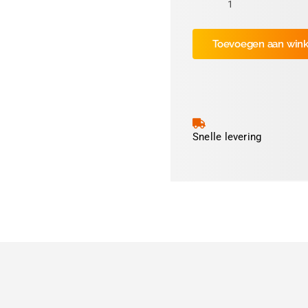
Folie
Mars
Toevoegen aan win
Rood
11cm
(ca
600
prints
)
Snelle levering
aantal