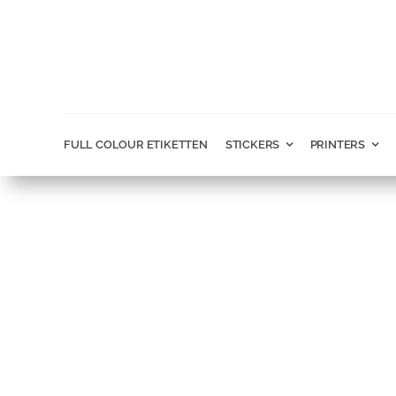
Ga
naar
inhoud
FULL COLOUR ETIKETTEN
STICKERS
PRINTERS