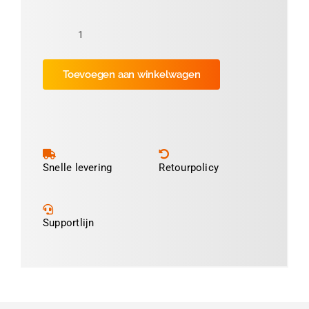
Folie
Geel
Toevoegen aan winkelwagen
11cm
(ca
600
prints)
aantal
Snelle levering
Retourpolicy
Supportlijn