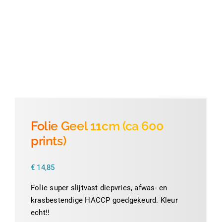
Thermofolie
Evolis
Accessoires
Folie Geel 11cm (ca 600
prints)
€
14,85
Folie super slijtvast diepvries, afwas- en
krasbestendige HACCP goedgekeurd. Kleur
echt!!