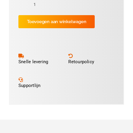
Dymo
S0929100
Toevoegen aan winkelwagen
compatible
naamkaartjes,
51
mm
x
89
Snelle levering
Retourpolicy
mm,
300
kaartjes
Supportlijn
per
rol,
wit
aantal