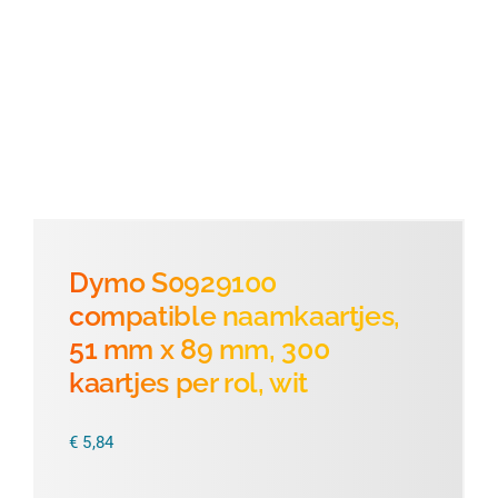
Thermofolie
Evolis
Accessoires
Dymo S0929100
compatible naamkaartjes,
51 mm x 89 mm, 300
kaartjes per rol, wit
€
5,84