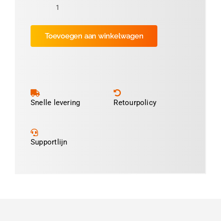
Dymo
99014
Toevoegen aan winkelwagen
/
S0722430
compatible
labels,
101
mm
Snelle levering
Retourpolicy
x
54
mm,
Supportlijn
220
etiketten
per
rol,
wit,
permanent