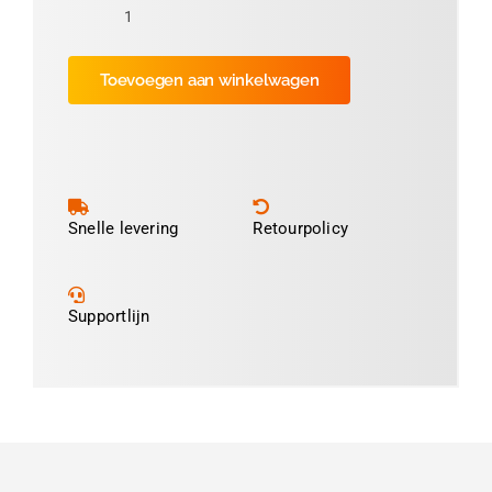
Dymo
5XL
Toevoegen aan winkelwagen
Labels
Compatible,
104
mm
x
159
Snelle levering
Retourpolicy
mm,
220
etiketten
Supportlijn
per
rol,
wit,
permanent
aantal