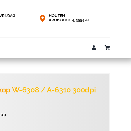
VRIJDAG
HOUTEN
KRUISBOOG 4, 3994 AE
kop W-6308 / A-6310 300dpi
pronkelijke
ige
kop
58,75.
,00.