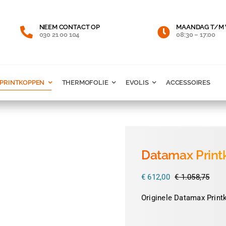
NEEM CONTACT OP
MAANDAG T/M 
030 21 00 104
08:30 – 17:00
PRINTKOPPEN
THERMOFOLIE
EVOLIS
ACCESSOIRES
Datamax Print
€
612,00
€
1.058,75
Oors
Huid
prijs
prijs
Originele Datamax Print
was:
is:
€ 1.0
€ 612