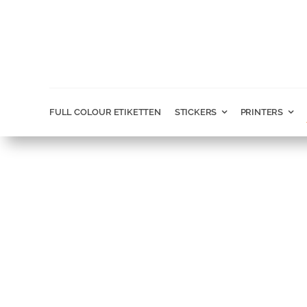
Ga
naar
inhoud
FULL COLOUR ETIKETTEN
STICKERS
PRINTERS