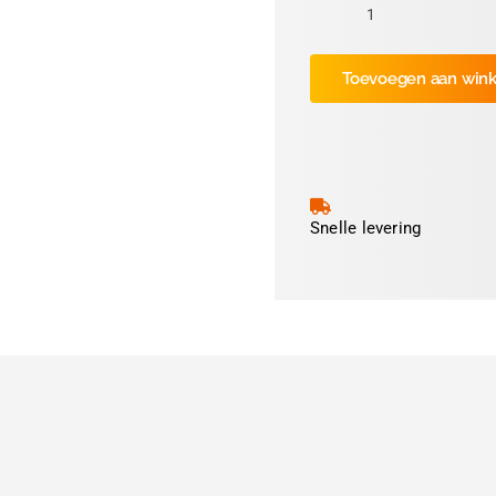
Datamax
Printkop
Toevoegen aan win
W-
6308
/
A-
6310
300dpi
Snelle levering
aantal