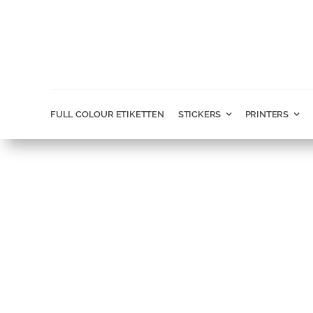
Ga
naar
inhoud
FULL COLOUR ETIKETTEN
STICKERS
PRINTERS