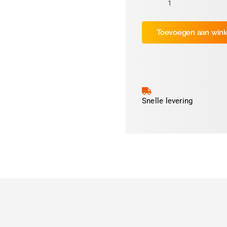
Blauw
100
Toevoegen aan win
stuks
aantal
Snelle levering