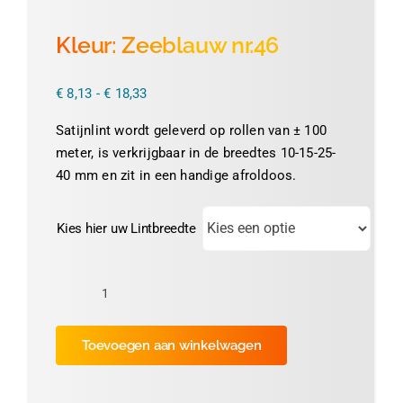
Thermofolie
Kleur: Zeeblauw nr.46
Evolis
Prijsklasse:
€
8,13
-
€
18,33
€ 8,13
tot
Satijnlint wordt geleverd op rollen van ± 100
€ 18,33
Accessoires
meter, is verkrijgbaar in de breedtes 10-15-25-
40 mm en zit in een handige afroldoos.
Kies hier uw Lintbreedte
Kleur:
Zeeblauw
Toevoegen aan winkelwagen
nr.46
aantal