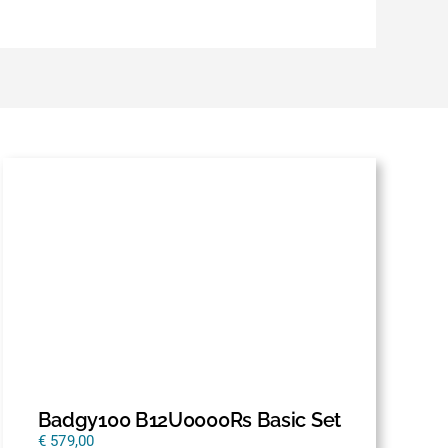
Badgy100 B12U0000Rs Basic Set
€
579,00