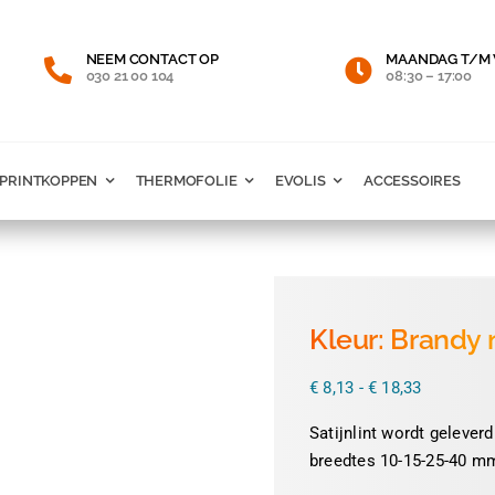
NEEM CONTACT OP
MAANDAG T/M 
030 21 00 104
08:30 – 17:00
PRINTKOPPEN
THERMOFOLIE
EVOLIS
ACCESSOIRES
Kleur: Brandy n
Prijsklass
€
8,13
-
€
18,33
€ 8,13
tot
Satijnlint wordt geleverd
€ 18,33
breedtes 10-15-25-40 mm