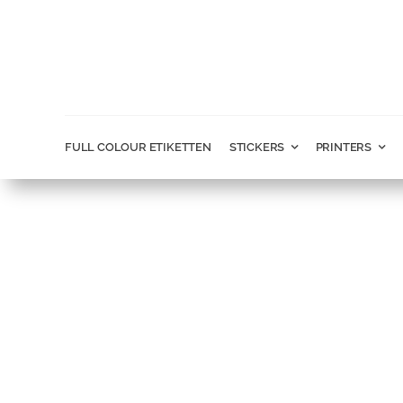
Ga
naar
inhoud
FULL COLOUR ETIKETTEN
STICKERS
PRINTERS