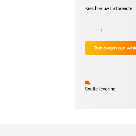
Kies hier uw Lintbreedte
Kleur:
Brandy
Toevoegen aan win
nr.
73
aantal
Snelle levering