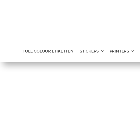
Ga
naar
inhoud
FULL COLOUR ETIKETTEN
STICKERS
PRINTERS