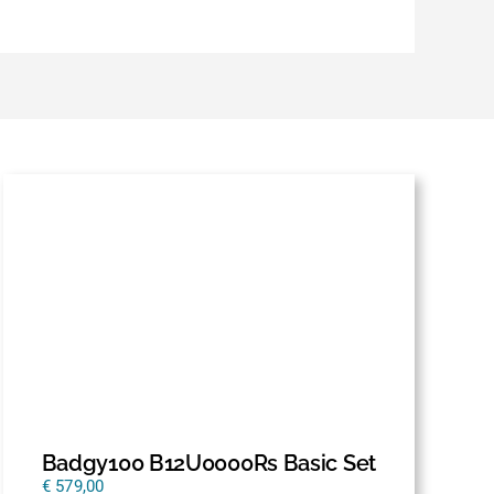
Badgy100 B12U0000Rs Basic Set
€
579,00