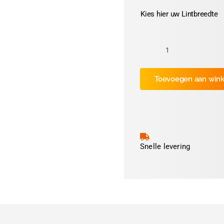
Kies hier uw Lintbreedte
Kleur:
Donkerblauw
Toevoegen aan win
nr.44
aantal
Snelle levering