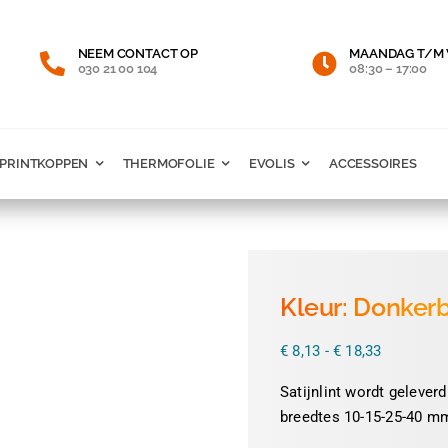
NEEM CONTACT OP
MAANDAG T/M 
030 21 00 104
08:30 – 17:00
PRINTKOPPEN
THERMOFOLIE
EVOLIS
ACCESSOIRES
Kleur: Donkerb
Prijsklass
€
8,13
-
€
18,33
€ 8,13
tot
Satijnlint wordt geleverd
€ 18,33
breedtes 10-15-25-40 mm