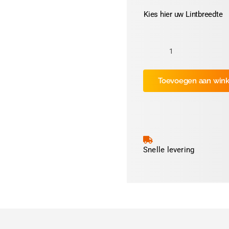
Kies hier uw Lintbreedte
Kleur:
Lichtblauw
Toevoegen aan win
nr.
40
aantal
Snelle levering