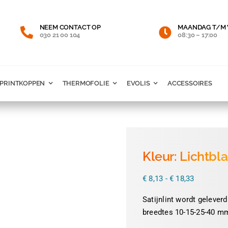
NEEM CONTACT OP
MAANDAG T/M 
030 21 00 104
08:30 – 17:00
PRINTKOPPEN
THERMOFOLIE
EVOLIS
ACCESSOIRES
Kleur: Lichtbla
Prijsklass
€
8,13
-
€
18,33
€ 8,13
tot
Satijnlint wordt geleverd
€ 18,33
breedtes 10-15-25-40 mm