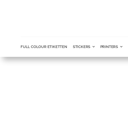
Ga
naar
inhoud
FULL COLOUR ETIKETTEN
STICKERS
PRINTERS