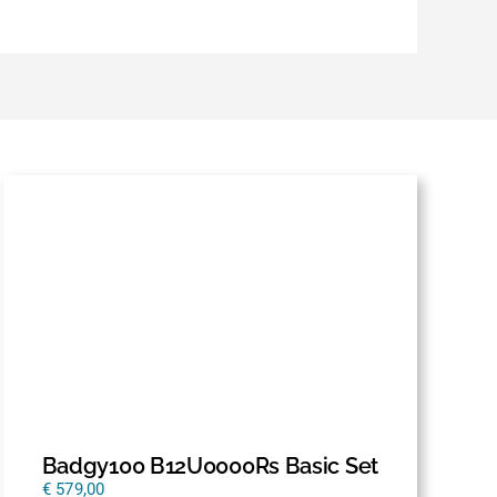
Badgy100 B12U0000Rs Basic Set
€
579,00