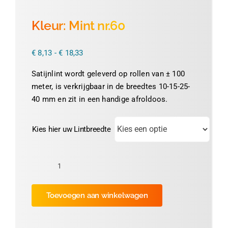
Thermofolie
Kleur: Mint nr.60
Evolis
Prijsklasse:
€
8,13
-
€
18,33
€ 8,13
tot
Satijnlint wordt geleverd op rollen van ± 100
€ 18,33
Accessoires
meter, is verkrijgbaar in de breedtes 10-15-25-
40 mm en zit in een handige afroldoos.
Kies hier uw Lintbreedte
Kleur:
Mint
Toevoegen aan winkelwagen
nr.60
aantal