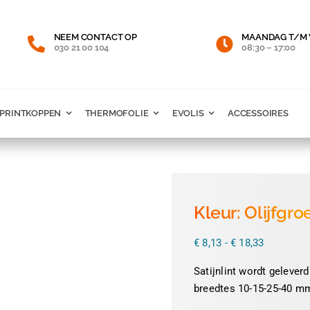
NEEM CONTACT OP
MAANDAG T/M 
030 21 00 104
08:30 – 17:00
PRINTKOPPEN
THERMOFOLIE
EVOLIS
ACCESSOIRES
Kleur: Olijfgro
Prijsklass
€
8,13
-
€
18,33
€ 8,13
tot
Satijnlint wordt geleverd
€ 18,33
breedtes 10-15-25-40 mm