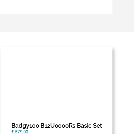
Badgy100 B12U0000Rs Basic Set
€
579,00