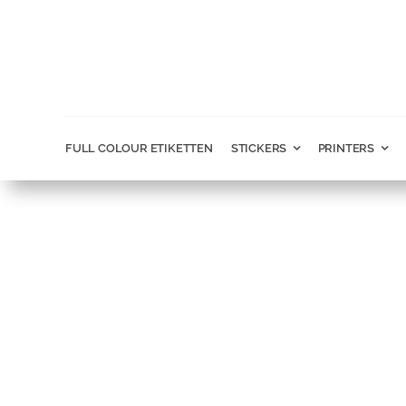
Ga
naar
inhoud
FULL COLOUR ETIKETTEN
STICKERS
PRINTERS