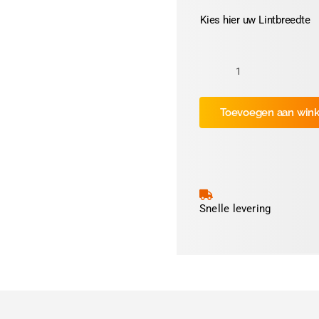
Kies hier uw Lintbreedte
Kleur:
Olijfgroen
Toevoegen aan win
nr.66
aantal
Snelle levering