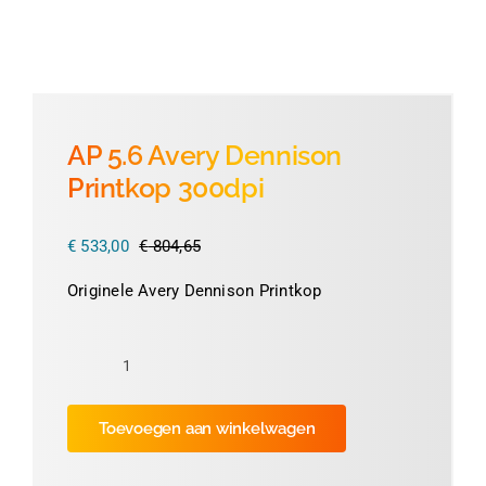
Thermofolie
Evolis
AP 5.6 Avery Dennison
Printkop 300dpi
Accessoires
€
533,00
€
804,65
Oorspronkelijke
Huidige
prijs
prijs
Originele Avery Dennison Printkop
was:
is:
€ 804,65.
€ 533,00.
AP
5.6
Toevoegen aan winkelwagen
Avery
Dennison
Printkop