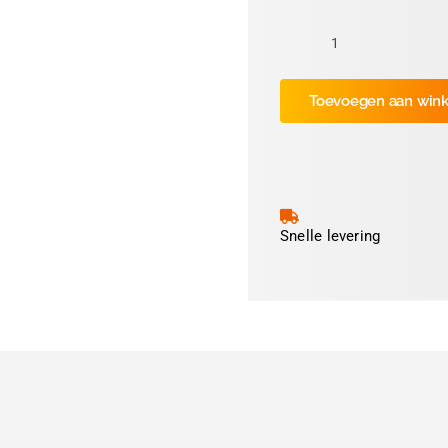
5"for
64-
Toevoegen aan win
05
/
TTX675
DPM
/
PEM
Snelle levering
/
ALX925
Avery
Dennison
Printkop
300dpi
aantal