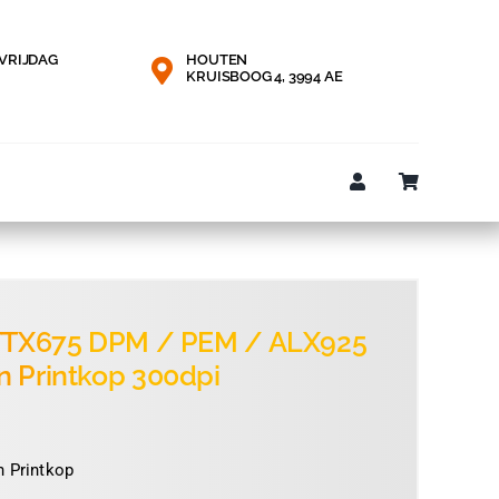
VRIJDAG
HOUTEN
KRUISBOOG 4, 3994 AE
 TTX675 DPM / PEM / ALX925
n Printkop 300dpi
onkelijke
e
n Printkop
40.
50.