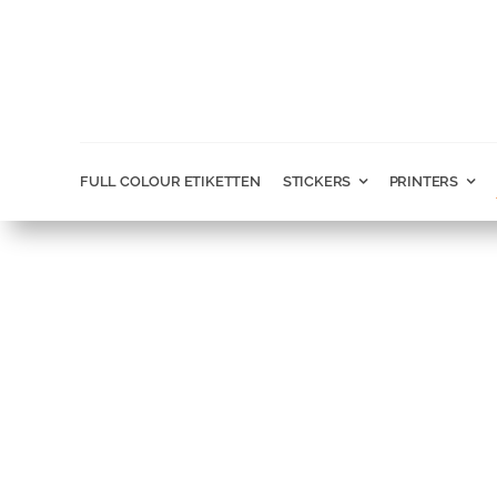
Ga
naar
inhoud
FULL COLOUR ETIKETTEN
STICKERS
PRINTERS