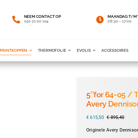
NEEM CONTACT OP
MAANDAG T/M 
030 21 00 104
08:30 – 17:00
PRINTKOPPEN
THERMOFOLIE
EVOLIS
ACCESSOIRES
5″for 64-05 /
Avery Denniso
€
615,50
€
895,40
Oorspr
Huidig
prijs
prijs
Originele Avery Denniso
was:
is:
€ 895,
€ 615,